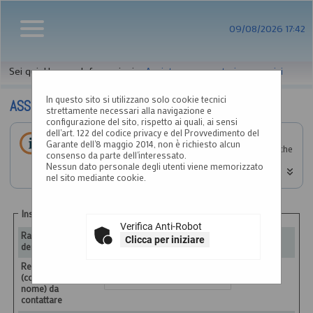
09/08/2026 17:42
Sei qui:
Home
»
Informazioni
»
Assistenza operatori economici
In questo sito si utilizzano solo cookie tecnici
ASSISTENZA OPERATORI ECONOMICI
strettamente necessari alla navigazione e
configurazione del sito, rispetto ai quali, ai sensi
dell'art. 122 del codice privacy e del Provvedimento del
Compila il form indicando i tuoi riferimenti e il problema
Garante dell'8 maggio 2014, non è richiesto alcun
riscontrato, eventualmente se necessario allegando anche
consenso da parte dell'interessato.
un file, e poi procedi all'invio della richiesta.
Nessun dato personale degli utenti viene memorizzato
nel sito mediante cookie.
Inserimento richiesta
Verifica Anti-Robot
Ragione sociale o
:
*
Clicca per iniziare
denominazione
Referente
:
*
(cognome e
nome) da
contattare