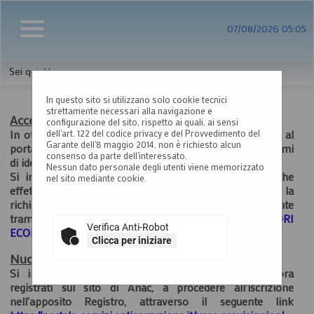
07/08/2026 05:05
Sei qui:
Home
In questo sito si utilizzano solo cookie tecnici
strettamente necessari alla navigazione e
Accesso al Portale Gare con SPID/CIE: istruzioni
configurazione del sito, rispetto ai quali, ai sensi
In ottemperanza alle normative vigenti AgID, l'accesso al
dell'art. 122 del codice privacy e del Provvedimento del
Garante dell'8 maggio 2014, non è richiesto alcun
portale gare è consentito esclusivamente tramite i sistemi
consenso da parte dell'interessato.
di identità digitale.
Nessun dato personale degli utenti viene memorizzato
Si invitano pertanto gli OO.EE. registrati al portale che
nel sito mediante cookie.
effettuano il primo accesso con SPID/CIE, ad inviare la
richiesta di collegamento dell'utenza esclusivamente
tramite la funzione
"ASSISTENZA OPERATORI
Verifica Anti-Robot
ECONOMICI
.
Clicca per iniziare
Nuovo Servizio di Registrazione utenti ANAC
Si invitano tutti gli operatori economici non ancora
registrati sul sito di Anac, a procedere all'iscrizione
nell'apposito Registro, attraverso il seguente link