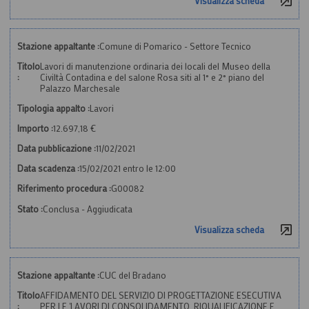
Visualizza scheda
Stazione appaltante :
Comune di Pomarico - Settore Tecnico
Titolo
Lavori di manutenzione ordinaria dei locali del Museo della
:
Civiltà Contadina e del salone Rosa siti al 1° e 2° piano del
Palazzo Marchesale
Tipologia appalto :
Lavori
Importo :
12.697,18 €
Data pubblicazione :
11/02/2021
Data scadenza :
15/02/2021 entro le 12:00
Riferimento procedura :
G00082
Stato :
Conclusa - Aggiudicata
Visualizza scheda
Stazione appaltante :
CUC del Bradano
Titolo
AFFIDAMENTO DEL SERVIZIO DI PROGETTAZIONE ESECUTIVA
:
PER LE 'LAVORI DI CONSOLIDAMENTO, RIQUALIFICAZIONE E