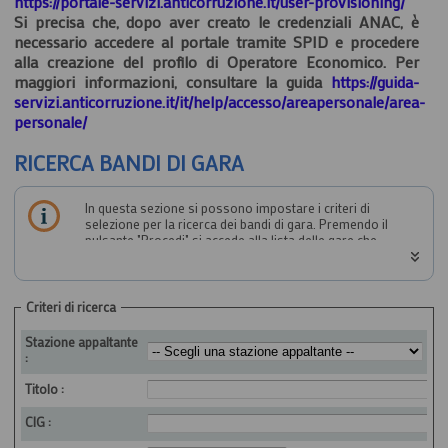
https://portale-servizi.anticorruzione.it/user-provisioning/
Si precisa che, dopo aver creato le credenziali ANAC, è
necessario accedere al portale tramite SPID e procedere
alla creazione del profilo di Operatore Economico. Per
maggiori informazioni, consultare la guida
https://guida-
servizi.anticorruzione.it/it/help/accesso/areapersonale/area-
personale/
RICERCA BANDI DI GARA
In questa sezione si possono impostare i criteri di
selezione per la ricerca dei bandi di gara. Premendo il
pulsante "Procedi" si accede alla lista delle gare che
soddisfano i criteri impostati, e sempre dalla lista sarà
possibile accedere ai dati di dettaglio di una singola gara.
Criteri di ricerca
Stazione appaltante
:
Titolo :
CIG :