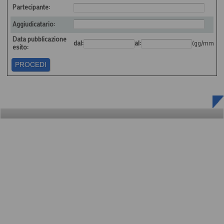
Partecipante:
Aggiudicatario:
Data pubblicazione
dal:
al:
(gg/mm/aa
esito: