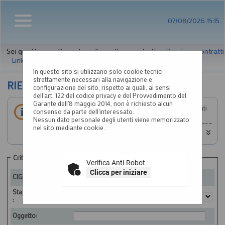
07/08/2026 15:15
Sei qui:
Home
»
Procedure d'appalto e contratti
»
Riepilogo contratti
- Link BDNCP
In questo sito si utilizzano solo cookie tecnici
strettamente necessari alla navigazione e
RIEPILOGO CONTRATTI
configurazione del sito, rispetto ai quali, ai sensi
dell'art. 122 del codice privacy e del Provvedimento del
Garante dell'8 maggio 2014, non è richiesto alcun
Informazioni relative alla trasparenza sugli appalti affidati
consenso da parte dell'interessato.
secondo il D.Lgs. 36/2023.
Nessun dato personale degli utenti viene memorizzato
Impostare un criterio di ricerca per consultare i dati. In caso
nel sito mediante cookie.
di estrazione di almeno un'occorrenza, è disponibile sul
campo CIG il link per consultare il relativo dettaglio.
ATTENZIONE: per visualizzare le restanti colonne della
tabella estratta e quindi per scorrere la stessa in senso
Criteri di ricerca
Verifica Anti-Robot
orizzontale, si consiglia di utilizzare le frecce destra e
sinistra della tastiera, oppure di tenere premuto lo scroll
Clicca per iniziare
CIG:
wheel ("rotellina centrale") del mouse e spostare lo stesso
a destra o sinistra. Si fa presente che alla fine di questa
Stazione appaltante
pagina è a disposizione una barra di scorrimento
:
orizzontale.
Oggetto: