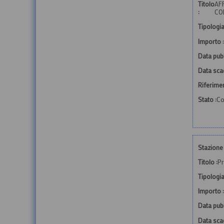
Titolo
AF
:
CO
Tipologia
Importo :
Data pubb
Data sca
Riferime
Stato :
Co
Stazione 
Titolo :
Pr
Tipologia
Importo :
Data pubb
Data sca