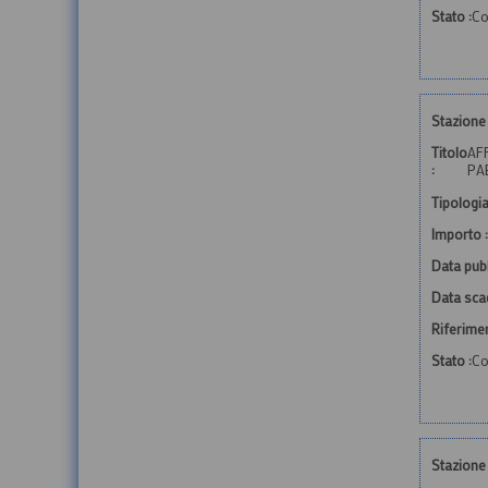
Stato :
Co
Stazione 
Titolo
AF
:
PA
Tipologia
Importo :
Data pubb
Data sca
Riferime
Stato :
Co
Stazione 