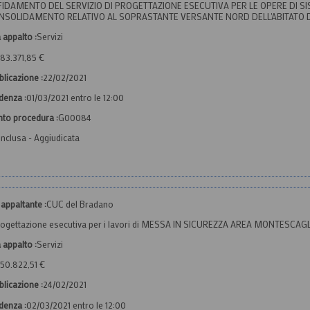
FIDAMENTO DEL SERVIZIO DI PROGETTAZIONE ESECUTIVA PER LE OPERE DI 
NSOLIDAMENTO RELATIVO AL SOPRASTANTE VERSANTE NORD DELL'ABITATO
 appalto :
Servizi
83.371,85 €
licazione :
22/02/2021
denza :
01/03/2021 entro le 12:00
nto procedura :
G00084
nclusa - Aggiudicata
appaltante :
CUC del Bradano
ogettazione esecutiva per i lavori di MESSA IN SICUREZZA AREA MONTESC
 appalto :
Servizi
50.822,51 €
licazione :
24/02/2021
denza :
02/03/2021 entro le 12:00