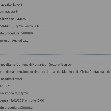
 appalto :
Lavori
26.300,00 €
licazione :
04/02/2021
denza :
10/02/2021 entro le 12:00
nto procedura :
G00080
nclusa - Aggiudicata
appaltante :
Comune di Pomarico - Settore Tecnico
vori di manutenzione ordinaria dei locali del Museo della Civiltà Contadina e de
 appalto :
Lavori
12.697,18 €
licazione :
11/02/2021
denza :
15/02/2021 entro le 12:00
nto procedura :
G00082