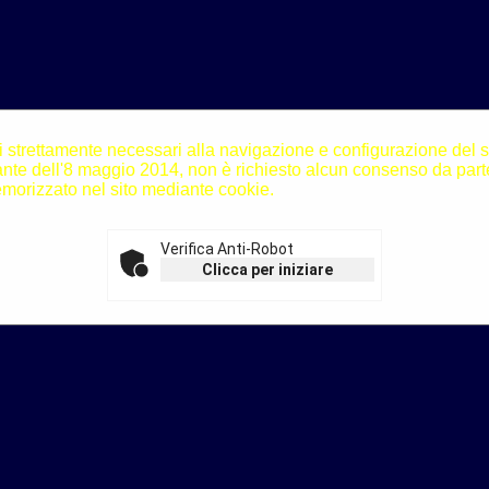
i strettamente necessari alla navigazione e configurazione del sito
N]
te dell'8 maggio 2014, non è richiesto alcun consenso da parte
morizzato nel sito mediante cookie.
nde
[V]
sto
[X]
Verifica Anti-Robot
Clicca per iniziare