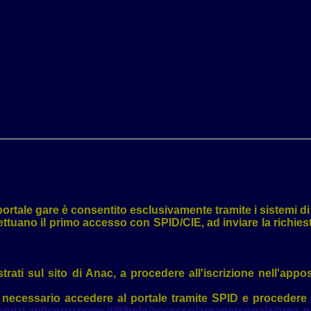
ortale gare è consentito esclusivamente tramite i sistemi di i
ffettuano il primo accesso con SPID/CIE, ad inviare la richi
trati sul sito di Anac, a procedere all'iscrizione nell'appo
 necessario accedere al portale tramite SPID e procedere 
ervizi.anticorruzione.it/it/help/accesso/areapersonale/area-