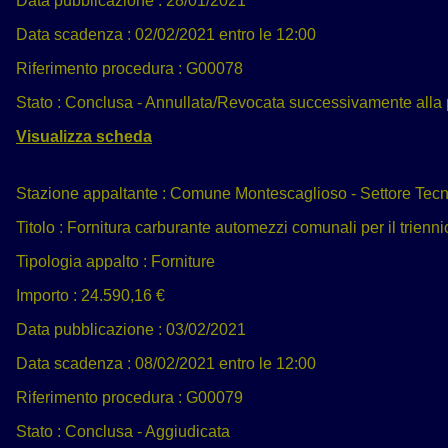
Data pubblicazione :
28/01/2021
Data scadenza :
02/02/2021 entro le 12:00
Riferimento procedura :
G00078
Stato :
Conclusa - Annullata/Revocata successivamente alla
Visualizza scheda
Stazione appaltante :
Comune Montescaglioso - Settore Tecn
Titolo :
Fornitura carburante automezzi comunali per il trienn
Tipologia appalto :
Forniture
Importo :
24.590,16 €
Data pubblicazione :
03/02/2021
Data scadenza :
08/02/2021 entro le 12:00
Riferimento procedura :
G00079
Stato :
Conclusa - Aggiudicata