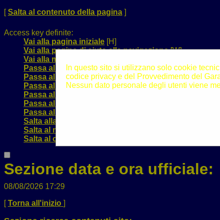
[
Salta al contenuto della pagina
]
Access key definite:
Vai alla pagina iniziale
[H]
Vai alla pagina di aiuto alla navigazione
[W]
Vai alla mappa del sito
[Y]
In questo sito si utilizzano solo cookie tecnic
Passa al testo con caratteri di dimensione standard
[
codice privacy e del Provvedimento del Garan
Passa al testo con caratteri di dimensione grande
[B]
Nessun dato personale degli utenti viene me
Passa al testo con caratteri di dimensione molto gra
Passa alla visualizzazione grafica
[G]
Passa alla visualizzazione solo testo
[T]
Passa alla visualizzazione in alto contrasto e solo te
Salta alla ricerca di contenuti
[S]
Salta al menù
[1]
Salta al contenuto della pagina
[2]
Sezione data e ora ufficiale:
08/08/2026 17:29
[
Torna all'inizio
]