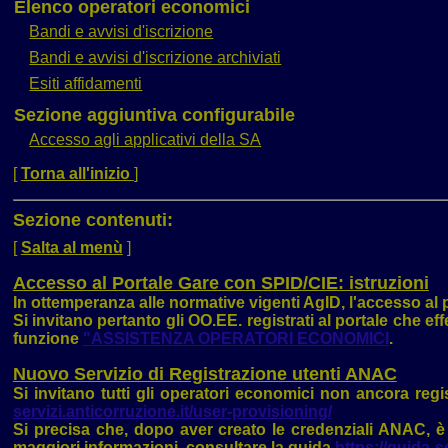
Elenco operatori economici
Bandi e avvisi d'iscrizione
Bandi e avvisi d'iscrizione archiviati
Esiti affidamenti
Sezione aggiuntiva configurabile
Accesso agli applicativi della SA
[
Torna all'inizio
]
Sezione contenuti:
[
Salta al menù
]
Accesso al Portale Gare con SPID/CIE: istruzioni
In ottemperanza alle normative vigenti AgID, l'accesso al p
Si invitano pertanto gli OO.EE. registrati al portale che e
funzione
"ASSISTENZA OPERATORI ECONOMICI
.
Nuovo Servizio di Registrazione utenti ANAC
Si invitano tutti gli operatori economici non ancora regis
servizi.anticorruzione.it/user-provisioning/
Si precisa che, dopo aver creato le credenziali ANAC, è
maggiori informazioni, consultare la guida
https://guida-s