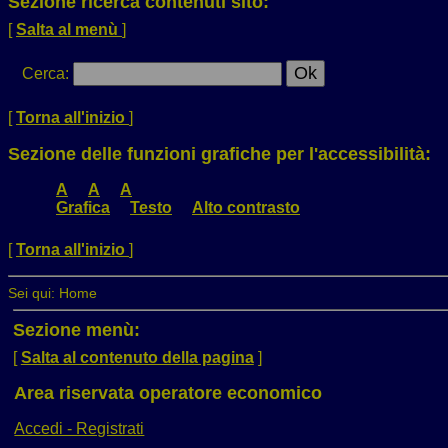
Sezione ricerca contenuti sito:
[
Salta al menù
]
Cerca
:
[
Torna all'inizio
]
Sezione delle funzioni grafiche per l'accessibilità:
A
A
A
Grafica
Testo
Alto contrasto
[
Torna all'inizio
]
Sei qui:
Home
Sezione menù:
[
Salta al contenuto della pagina
]
Area riservata operatore economico
Accedi - Registrati