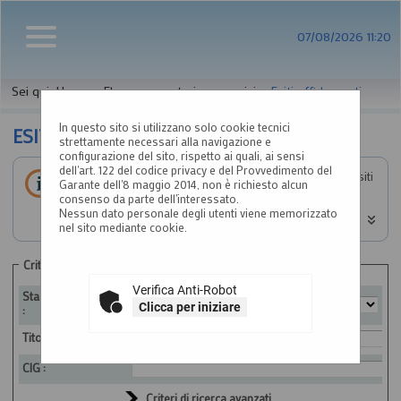
07/08/2026 11:20
Sei qui:
Home
»
Elenco operatori economici
»
Esiti affidamenti
In questo sito si utilizzano solo cookie tecnici
ESITI AFFIDAMENTI
strettamente necessari alla navigazione e
configurazione del sito, rispetto ai quali, ai sensi
dell'art. 122 del codice privacy e del Provvedimento del
All'interno di questa sezione è possibile consultare gli esiti
Garante dell'8 maggio 2014, non è richiesto alcun
di gare, condotte mediante l'utilizzo di elenco operatori
consenso da parte dell'interessato.
economici secondo i tempi previsti dalla normativa dei
Nessun dato personale degli utenti viene memorizzato
contratti.
nel sito mediante cookie.
I dati di dettaglio delle procedure pubbliche sono
consultabili selezionando il collegamento "Visualizza
Criteri di ricerca
Scheda".
Verifica Anti-Robot
Stazione appaltante
Clicca per iniziare
:
Titolo :
CIG :
Criteri di ricerca avanzati