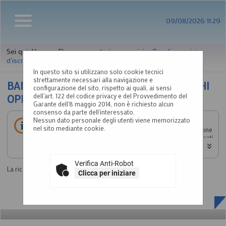
09/08/2026 11:29
Sei qui:
Home
»
Elenco operatori economici
»
Bandi e avvisi
d'iscrizione
In questo sito si utilizzano solo cookie tecnici
strettamente necessari alla navigazione e
BANDI E AVVISI D'ISCRIZIONE PER ELENCHI
configurazione del sito, rispetto ai quali, ai sensi
dell'art. 122 del codice privacy e del Provvedimento del
OPERATORI ECONOMICI
Garante dell'8 maggio 2014, non è richiesto alcun
consenso da parte dell'interessato.
Nessun dato personale degli utenti viene memorizzato
Elenco dei bandi d'iscrizione per gli elenchi operatori
nel sito mediante cookie.
economici attualmente pubblicati. Per richiedere l'iscrizione
ad un elenco operatori economici bisogna essere registrati
al portale, per maggiori dettagli riguardo la procedura di
registrazione consultare il manuale alla voce "Accesso
all'area riservata".
Verifica Anti-Robot
La ricerca ha restituito 0 risultati.
Clicca per iniziare