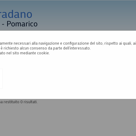
A
A
A
tamente necessari alla navigazione e configurazione del sito, rispetto ai quali, ai 
è richiesto alcun consenso da parte dell'interessato.
si d'iscrizione
ato nel sito mediante cookie.
 E AVVISI D'ISCRIZIONE PER ELENCHI OPERATOR
Elenco dei bandi d'iscrizione per gli elenchi operatori economici attualmente pu
economici bisogna essere registrati al portale, per maggiori dettagli riguardo
"Accesso all'area riservata".
a restituito 0 risultati.