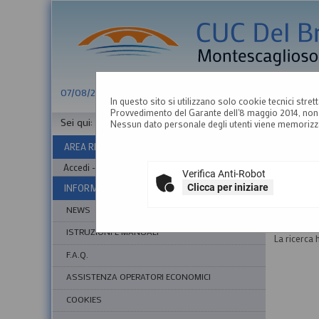
07/08/2026 21:58
In questo sito si utilizzano solo cookie tecnici stret
Provvedimento del Garante dell'8 maggio 2014, non 
Sei qui:
Home
»
Elenco operatori economici
»
Bandi e avvi
Nessun dato personale degli utenti viene memorizz
AREA RISERVATA OPERATORE ECONOMICO
BANDI
Accedi - Registrati
Verifica Anti-Robot
Clicca per iniziare
INFORMAZIONI
NEWS
ISTRUZIONI E MANUALI
La ricerca h
F.A.Q.
ASSISTENZA OPERATORI ECONOMICI
COOKIES