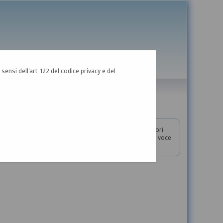
GRAFICA
TESTO
ALTO CONTRASTO
sensi dell'art. 122 del codice privacy e del
I ECONOMICI
bblicati. Per richiedere l'iscrizione ad un elenco operatori
 la procedura di registrazione consultare il manuale alla voce