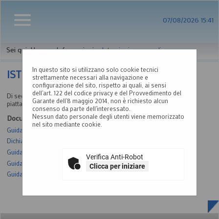
07/08/2026 15:41
Sei qui:
Home
»
Informazioni
»
Istruzioni e manuali
In questo sito si utilizzano solo cookie tecnici
ISTRUZIONI E MANUALI
strettamente necessari alla navigazione e
configurazione del sito, rispetto ai quali, ai sensi
dell'art. 122 del codice privacy e del Provvedimento del
Di seguito si riportano i manuali di supporto per operare con la
Garante dell'8 maggio 2014, non è richiesto alcun
piattaforma telematica dell'Ente.
consenso da parte dell'interessato.
Nessun dato personale degli utenti viene memorizzato
Documenti
nel sito mediante cookie.
Guida alla registrazione al portale
Dichiarazione sostitutiva atto notorio SPID
Guida per la presentazione di un'offerta telematica
Verifica Anti-Robot
Guida agli affidamenti diretti
Clicca per iniziare
Guida alla compilazione dell'M-DGUE elettronico