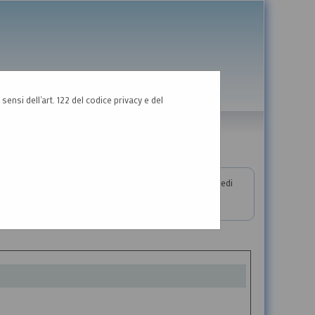
GRAFICA
TESTO
ALTO CONTRASTO
sensi dell'art. 122 del codice privacy e del
almente se necessario allegando anche un file, e poi procedi