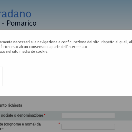
A
A
A
tamente necessari alla navigazione e configurazione del sito, rispetto ai quali, ai 
è richiesto alcun consenso da parte dell'interessato.
omici
ato nel sito mediante cookie.
ENZA OPERATORI ECONOMICI
Compila il form indicando i tuoi riferimenti e il problema riscontrato, eventu
all'invio della richiesta.
ento richiesta
 sociale o denominazione
:
*
te (cognome e nome) da
:
*
are