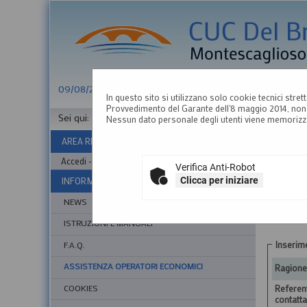
09/08/2026 11:57
In questo sito si utilizzano solo cookie tecnici stret
Provvedimento del Garante dell'8 maggio 2014, non 
Sei qui:
Home
»
Informazioni
»
Assistenza operatori econ
Nessun dato personale degli utenti viene memorizz
AREA RISERVATA OPERATORE ECONOMICO
ASSIST
Accedi - Registrati
Verifica Anti-Robot
Clicca per iniziare
INFORMAZIONI
NEWS
ISTRUZIONI E MANUALI
Inserim
F.A.Q.
ASSISTENZA OPERATORI ECONOMICI
Ragione
COOKIES
Referen
contatt