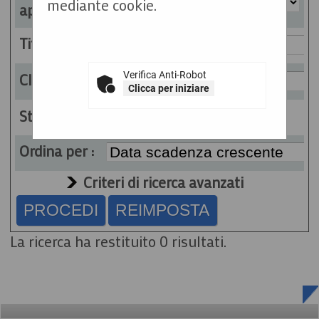
mediante cookie.
appaltante :
Titolo :
Verifica Anti-Robot
CIG :
Clicca per iniziare
Stato :
Ordina per :
Criteri di ricerca avanzati
La ricerca ha restituito 0 risultati.