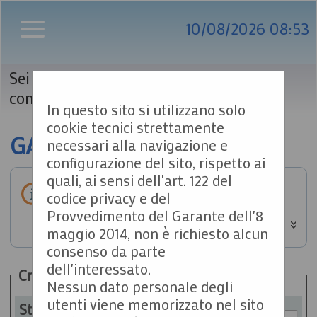
10/08/2026 08:53
Sei qui:
Home
»
Procedure d'appalto e
contratti
»
Gare e procedure
In questo sito si utilizzano solo
cookie tecnici strettamente
GARE E PROCEDURE
necessari alla navigazione e
configurazione del sito, rispetto ai
quali, ai sensi dell'art. 122 del
All'interno di questa sezione è
codice privacy e del
possibile consultare i bandi di gara
Provvedimento del Garante dell'8
secondo i tempi previsti dalla
maggio 2014, non è richiesto alcun
normativa dei contratti.
consenso da parte
I dati di dettaglio delle procedure
dell'interessato.
Criteri di ricerca
pubbliche sono consultabili
Nessun dato personale degli
selezionando il collegamento
utenti viene memorizzato nel sito
Stazione
"Visualizza Scheda".