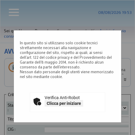
08/08/2026 19:53
Sei qui:
Home
»
Procedure d'appalto e contratti
»
Avvisi di avvio
consultazione
In questo sito si utilizzano solo cookie tecnici
strettamente necessari alla navigazione e
AVVISI DI AVVIO CONSULTAZIONE
configurazione del sito, rispetto ai quali, ai sensi
dell'art. 122 del codice privacy e del Provvedimento del
Garante dell'8 maggio 2014, non è richiesto alcun
All'interno di questa sezione è possibile consultare gli
consenso da parte dell'interessato.
avvisi di avvio consultazione preliminari all'indizione di una
Nessun dato personale degli utenti viene memorizzato
procedura negoziata senza bando. I dati di dettaglio sono
nel sito mediante cookie.
consultabili selezionando il collegamento "Visualizza
Scheda".
Criteri di ricerca
Verifica Anti-Robot
Clicca per iniziare
Stazione appaltante
:
Titolo :
CIG :