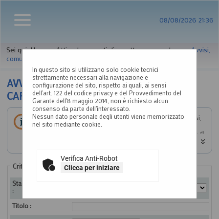
08/08/2026 21:36
Sei qui:
Home
»
Atti e documenti di carattere generale r...
»
Avvisi,
comunicazioni e atti di caratter...
In questo sito si utilizzano solo cookie tecnici
strettamente necessari alla navigazione e
AVVISI, COMUNICAZIONI E ATTI DI
configurazione del sito, rispetto ai quali, ai sensi
dell'art. 122 del codice privacy e del Provvedimento del
CARATTERE GENERALE
Garante dell'8 maggio 2014, non è richiesto alcun
consenso da parte dell'interessato.
Nessun dato personale degli utenti viene memorizzato
All'interno di questa sezione è possibile consultare avvisi,
nel sito mediante cookie.
atti e documenti di carattere generale riferiti a tutte le
procedure, quali ad esempio la documentazione sull'uso di
procedure automatizzate nel ciclo di vita dei contratti
pubblici, gli allegati della programmazione dei lavori (con le
eventuali opere incompiute) e dei servizi e forniture, ecc.
Verifica Anti-Robot
Per ciascuna pubblicazione sono consultabili i relativi
Criteri di ricerca
Clicca per iniziare
documenti selezionando il collegamento "Visualizza
Scheda".
Stazione appaltante
:
Titolo :