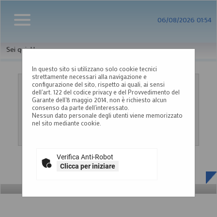
06/08/2026 01:54
Sei qui:
Home
In questo sito si utilizzano solo cookie tecnici
strettamente necessari alla navigazione e
configurazione del sito, rispetto ai quali, ai sensi
ACCESSO CON IDENTITÀ DIGITALE
dell'art. 122 del codice privacy e del Provvedimento del
Garante dell'8 maggio 2014, non è richiesto alcun
Se vuoi accedere tramite il servizio di gestione identita' clicca
consenso da parte dell'interessato.
sul bottone 'Accedi'
Nessun dato personale degli utenti viene memorizzato
nel sito mediante cookie.
Accedi
Verifica Anti-Robot
Clicca per iniziare