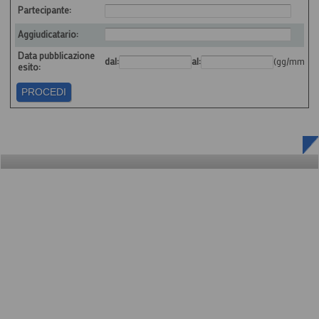
Partecipante:
Aggiudicatario:
Data pubblicazione
dal:
al:
(gg/mm/aa
esito: