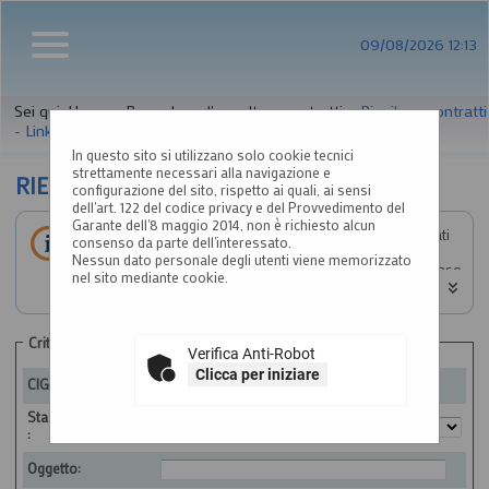
09/08/2026 12:13
Sei qui:
Home
»
Procedure d'appalto e contratti
»
Riepilogo contratti
- Link BDNCP
In questo sito si utilizzano solo cookie tecnici
strettamente necessari alla navigazione e
RIEPILOGO CONTRATTI
configurazione del sito, rispetto ai quali, ai sensi
dell'art. 122 del codice privacy e del Provvedimento del
Garante dell'8 maggio 2014, non è richiesto alcun
Informazioni relative alla trasparenza sugli appalti affidati
consenso da parte dell'interessato.
secondo il D.Lgs. 36/2023.
Nessun dato personale degli utenti viene memorizzato
Impostare un criterio di ricerca per consultare i dati. In caso
nel sito mediante cookie.
di estrazione di almeno un'occorrenza, è disponibile sul
campo CIG il link per consultare il relativo dettaglio.
ATTENZIONE: per visualizzare le restanti colonne della
tabella estratta e quindi per scorrere la stessa in senso
Criteri di ricerca
Verifica Anti-Robot
orizzontale, si consiglia di utilizzare le frecce destra e
sinistra della tastiera, oppure di tenere premuto lo scroll
Clicca per iniziare
CIG:
wheel ("rotellina centrale") del mouse e spostare lo stesso
a destra o sinistra. Si fa presente che alla fine di questa
Stazione appaltante
pagina è a disposizione una barra di scorrimento
:
orizzontale.
Oggetto: