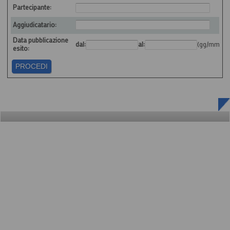
Partecipante:
Aggiudicatario:
Data pubblicazione
dal:
al:
(gg/mm/aa
esito: