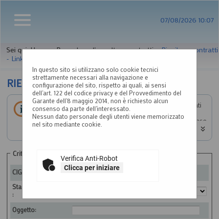
07/08/2026 10:07
Sei qui:
Home
»
Procedure d'appalto e contratti
»
Riepilogo contratti
- Link BDNCP
In questo sito si utilizzano solo cookie tecnici
strettamente necessari alla navigazione e
RIEPILOGO CONTRATTI
configurazione del sito, rispetto ai quali, ai sensi
dell'art. 122 del codice privacy e del Provvedimento del
Garante dell'8 maggio 2014, non è richiesto alcun
Informazioni relative alla trasparenza sugli appalti affidati
consenso da parte dell'interessato.
secondo il D.Lgs. 36/2023.
Nessun dato personale degli utenti viene memorizzato
Impostare un criterio di ricerca per consultare i dati. In caso
nel sito mediante cookie.
di estrazione di almeno un'occorrenza, è disponibile sul
campo CIG il link per consultare il relativo dettaglio.
ATTENZIONE: per visualizzare le restanti colonne della
tabella estratta e quindi per scorrere la stessa in senso
Criteri di ricerca
Verifica Anti-Robot
orizzontale, si consiglia di utilizzare le frecce destra e
sinistra della tastiera, oppure di tenere premuto lo scroll
Clicca per iniziare
CIG:
wheel ("rotellina centrale") del mouse e spostare lo stesso
a destra o sinistra. Si fa presente che alla fine di questa
Stazione appaltante
pagina è a disposizione una barra di scorrimento
:
orizzontale.
Oggetto: