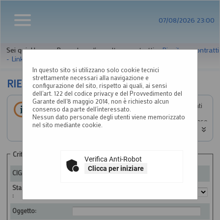
07/08/2026 23:00
Sei qui:
Home
»
Procedure d'appalto e contratti
»
Riepilogo contratti
- Link BDNCP
In questo sito si utilizzano solo cookie tecnici
strettamente necessari alla navigazione e
RIEPILOGO CONTRATTI
configurazione del sito, rispetto ai quali, ai sensi
dell'art. 122 del codice privacy e del Provvedimento del
Garante dell'8 maggio 2014, non è richiesto alcun
Informazioni relative alla trasparenza sugli appalti affidati
consenso da parte dell'interessato.
secondo il D.Lgs. 36/2023.
Nessun dato personale degli utenti viene memorizzato
Impostare un criterio di ricerca per consultare i dati. In caso
nel sito mediante cookie.
di estrazione di almeno un'occorrenza, è disponibile sul
campo CIG il link per consultare il relativo dettaglio.
ATTENZIONE: per visualizzare le restanti colonne della
tabella estratta e quindi per scorrere la stessa in senso
Criteri di ricerca
Verifica Anti-Robot
orizzontale, si consiglia di utilizzare le frecce destra e
sinistra della tastiera, oppure di tenere premuto lo scroll
Clicca per iniziare
CIG:
wheel ("rotellina centrale") del mouse e spostare lo stesso
a destra o sinistra. Si fa presente che alla fine di questa
Stazione appaltante
pagina è a disposizione una barra di scorrimento
:
orizzontale.
Oggetto: