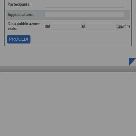
Partecipante:
Aggiudicatario:
Data pubblicazione
dal:
al:
(gg/mm/aa
esito: