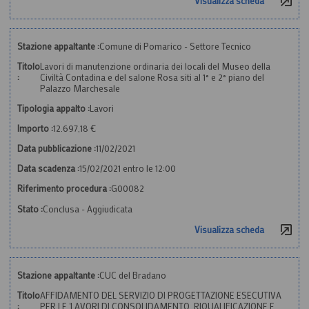
Visualizza scheda
Stazione appaltante :
Comune di Pomarico - Settore Tecnico
Titolo
Lavori di manutenzione ordinaria dei locali del Museo della
:
Civiltà Contadina e del salone Rosa siti al 1° e 2° piano del
Palazzo Marchesale
Tipologia appalto :
Lavori
Importo :
12.697,18 €
Data pubblicazione :
11/02/2021
Data scadenza :
15/02/2021 entro le 12:00
Riferimento procedura :
G00082
Stato :
Conclusa - Aggiudicata
Visualizza scheda
Stazione appaltante :
CUC del Bradano
Titolo
AFFIDAMENTO DEL SERVIZIO DI PROGETTAZIONE ESECUTIVA
:
PER LE 'LAVORI DI CONSOLIDAMENTO, RIQUALIFICAZIONE E