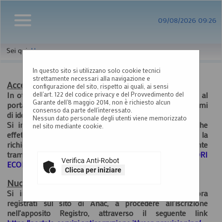
09/08/2026 09:26
Sei qui:
Home
In questo sito si utilizzano solo cookie tecnici
strettamente necessari alla navigazione e
Accesso al Portale Gare con SPID/CIE: istruzioni
configurazione del sito, rispetto ai quali, ai sensi
In ottemperanza alle normative vigenti AgID, l'accesso al
dell'art. 122 del codice privacy e del Provvedimento del
Garante dell'8 maggio 2014, non è richiesto alcun
portale gare è consentito esclusivamente tramite i sistemi
consenso da parte dell'interessato.
di identità digitale.
Nessun dato personale degli utenti viene memorizzato
Si invitano pertanto gli OO.EE. registrati al portale che
nel sito mediante cookie.
effettuano il primo accesso con SPID/CIE, ad inviare la
richiesta di collegamento dell'utenza esclusivamente
tramite la funzione
"ASSISTENZA OPERATORI
Verifica Anti-Robot
ECONOMICI
.
Clicca per iniziare
Nuovo Servizio di Registrazione utenti ANAC
Si invitano tutti gli operatori economici non ancora
registrati sul sito di Anac, a procedere all'iscrizione
nell'apposito Registro, attraverso il seguente link