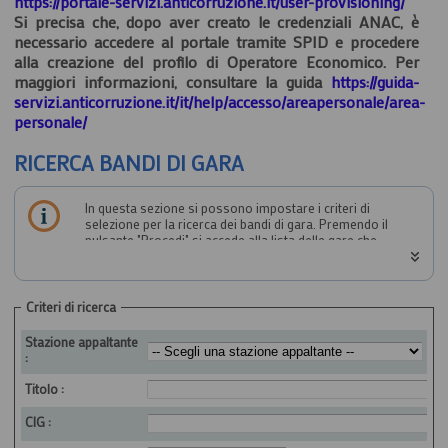
https://portale-servizi.anticorruzione.it/user-provisioning/
Si precisa che, dopo aver creato le credenziali ANAC, è
necessario accedere al portale tramite SPID e procedere
alla creazione del profilo di Operatore Economico. Per
maggiori informazioni, consultare la guida
https://guida-
servizi.anticorruzione.it/it/help/accesso/areapersonale/area-
personale/
RICERCA BANDI DI GARA
In questa sezione si possono impostare i criteri di
selezione per la ricerca dei bandi di gara. Premendo il
pulsante "Procedi" si accede alla lista delle gare che
soddisfano i criteri impostati, e sempre dalla lista sarà
possibile accedere ai dati di dettaglio di una singola gara.
Criteri di ricerca
Stazione appaltante
:
Titolo :
CIG :